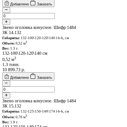
Добавлено
Заказать
Звено оголовка конусное. Шифр 1484
ЗК 14.132
Габариты:
132-100\120-120\140 l-b-h, см
3
Объем:
0,52 м
Вес:
1.3 т.
132-100\120-120\140 см
3
0,52 м
1.3 тонн.
10 899.73
р.
Добавлено
Заказать
Звено оголовка конусное. Шифр 1484
ЗК 15.132
Габариты:
132-125\150-149\174 l-b-h, см
3
Объем:
0,76 м
Вес:
1.9 т.
132-125\150-149\174 см