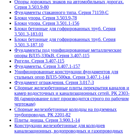
Опоры дорожных знаков на автомобильных дорогах.
Серия 3.503.9-80
Фундаменты стаканного типа. Серия 71159-С
Блоки упора. Серия 3.503.9-78
Блоки упора. Серия 3.501.1-156
Блоки бетонные для гофрированных труб. Серия
3.501.3-183.01
Блоки бетонные для гофрированных труб. Серия
3.501.3-187.10
Фундаменты под унифицированные металлические
опоры ВЛ35-330кВ. Серия 3.407-115
Ригели. Серия 3.407-115
Фундаменты. Серия 3.407.1-157
Унифицированные конструкции фундаментов для
стальных опор ВЛ35-500кв. Серия 3.407.1-144
Фундамент ограждения. Серия 3.017-3
Сборные железобетонные плиты перекрытия каналов и
камер водосточных и канализационных сетей. РК 2303-
86 (армирование плит производится строго по рабочим
чертежам)
Сборные железобетонные колодцы на подземных
трубопроводах. РК 2201-82
Плиты днища. Серия 3.900.1-14
Конструкции железобетонные для колодцев
канализационных, водопроводных и газопроводных