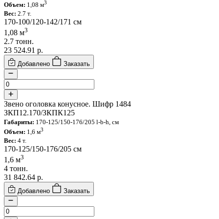
3
Объем:
1,08 м
Вес:
2.7 т.
170-100/120-142/171 см
3
1,08 м
2.7 тонн.
23 524.91
р.
Добавлено
Заказать
Звено оголовка конусное. Шифр 1484
ЗКП12.170/ЗКПК125
Габариты:
170-125/150-176/205 l-b-h, см
3
Объем:
1,6 м
Вес:
4 т.
170-125/150-176/205 см
3
1,6 м
4 тонн.
31 842.64
р.
Добавлено
Заказать