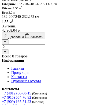
Габариты:
132-200\240-232\272 l-b-h, см
3
Объем:
1,55 м
Вес:
3.9 т.
132-200\240-232\272 см
3
1,55 м
3.9 тонн.
42 968.04
р.
Добавлено
Заказать
Всего 8 товаров
Информация
Главная
Продукция
Контакты
Публичная оферта
Контакты
+7 (4812) 60-00-15
(Смоленск)
+7 (915) 654-76-92
(Смоленск)
+7 (909) 167-51-23
(Москва)