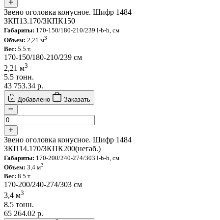
Звено оголовка конусное. Шифр 1484
ЗКП13.170/ЗКПК150
Габариты:
170-150/180-210/239 l-b-h, см
3
Объем:
2,21 м
Вес:
5.5 т.
170-150/180-210/239 см
3
2,21 м
5.5 тонн.
43 753.34
р.
Добавлено
Заказать
Звено оголовка конусное. Шифр 1484
ЗКП14.170/ЗКПК200(негаб.)
Габариты:
170-200/240-274/303 l-b-h, см
3
Объем:
3,4 м
Вес:
8.5 т.
170-200/240-274/303 см
3
3,4 м
8.5 тонн.
65 264.02
р.